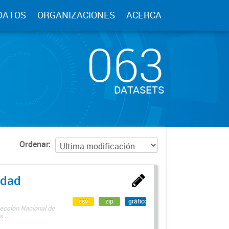
DATOS
ORGANIZACIONES
ACERCA
063
DATASETS
Ordenar
edad
csv
zip
gráfico
rección Nacional de
 ...