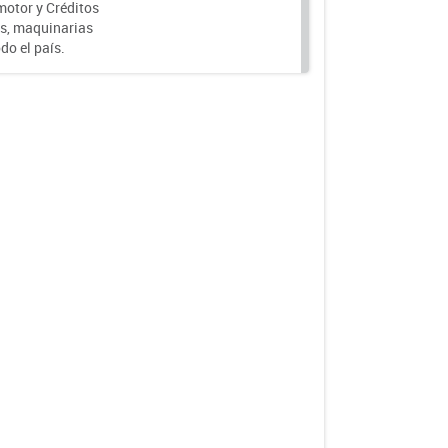
motor y Créditos
s, maquinarias
do el país.