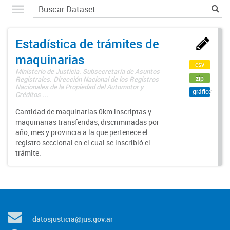
Estadística de trámites de
maquinarias
csv
Ministerio de Justicia. Subsecretaría de Asuntos
zip
Registrales. Dirección Nacional de los Registros
Nacionales de la Propiedad del Automotor y
gráfico
Créditos ...
Cantidad de maquinarias 0km inscriptas y
maquinarias transferidas, discriminadas por
año, mes y provincia a la que pertenece el
registro seccional en el cual se inscribió el
trámite.
datosjusticia@jus.gov.ar