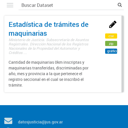
Estadística de trámites de
maquinarias
csv
Ministerio de Justicia. Subsecretaría de Asuntos
zip
Registrales. Dirección Nacional de los Registros
Nacionales de la Propiedad del Automotor y
gráfico
Créditos ...
Cantidad de maquinarias 0km inscriptas y
maquinarias transferidas, discriminadas por
año, mes y provincia a la que pertenece el
registro seccional en el cual se inscribió el
trámite.
datosjusticia@jus.gov.ar