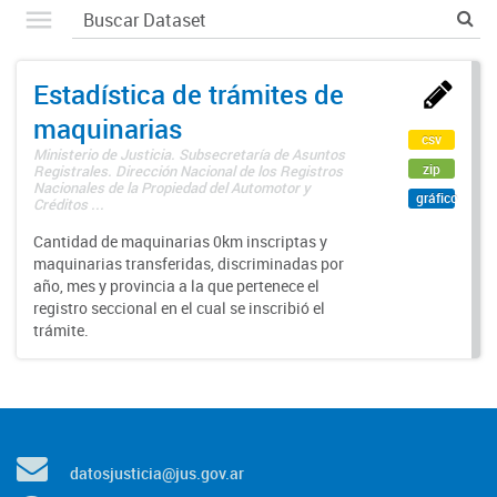
Estadística de trámites de
maquinarias
csv
Ministerio de Justicia. Subsecretaría de Asuntos
zip
Registrales. Dirección Nacional de los Registros
Nacionales de la Propiedad del Automotor y
gráfico
Créditos ...
Cantidad de maquinarias 0km inscriptas y
maquinarias transferidas, discriminadas por
año, mes y provincia a la que pertenece el
registro seccional en el cual se inscribió el
trámite.
datosjusticia@jus.gov.ar