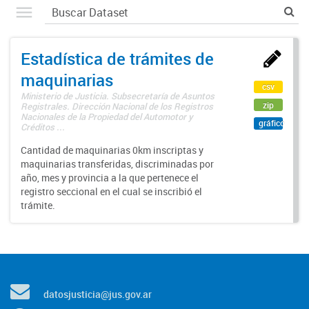
Estadística de trámites de
maquinarias
csv
Ministerio de Justicia. Subsecretaría de Asuntos
zip
Registrales. Dirección Nacional de los Registros
Nacionales de la Propiedad del Automotor y
gráfico
Créditos ...
Cantidad de maquinarias 0km inscriptas y
maquinarias transferidas, discriminadas por
año, mes y provincia a la que pertenece el
registro seccional en el cual se inscribió el
trámite.
datosjusticia@jus.gov.ar