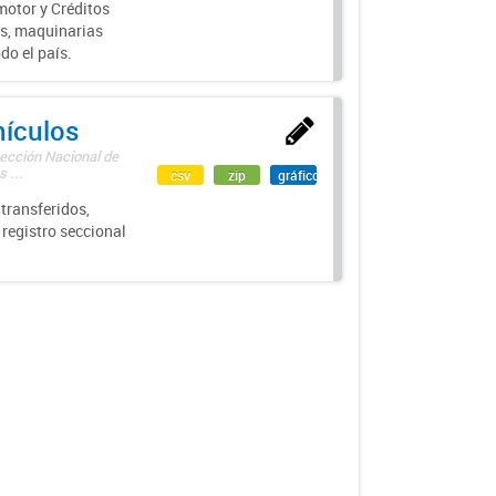
motor y Créditos
s, maquinarias
do el país.
hículos
rección Nacional de
 ...
csv
zip
gráfico
transferidos,
 registro seccional