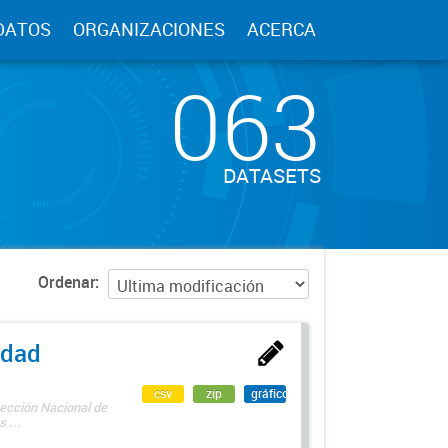
DATOS
ORGANIZACIONES
ACERCA
063
DATASETS
Ordenar
edad
csv
zip
gráfico
rección Nacional de
 ...