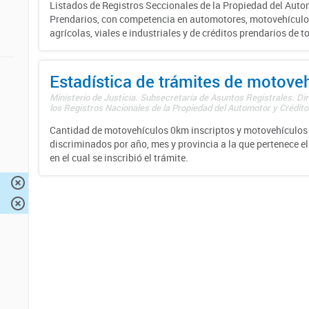
Listados de Registros Seccionales de la Propiedad del Auto
Prendarios, con competencia en automotores, motovehículo
agrícolas, viales e industriales y de créditos prendarios de to
Estadística de trámites de motove
Ministerio de Justicia. Subsecretaría de Asuntos Registrales. Di
los Registros Nacionales de la Propiedad del Automotor y Créditos
Cantidad de motovehículos 0km inscriptos y motovehículos 
discriminados por año, mes y provincia a la que pertenece el
en el cual se inscribió el trámite.