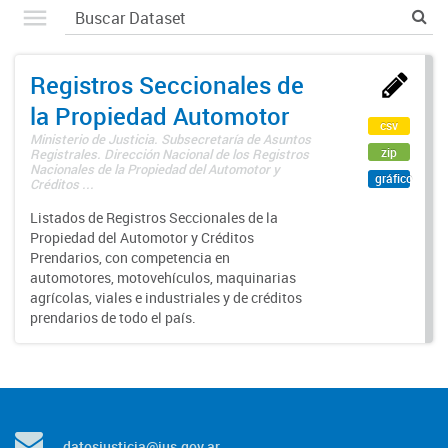
Registros Seccionales de
la Propiedad Automotor
csv
Ministerio de Justicia. Subsecretaría de Asuntos
zip
Registrales. Dirección Nacional de los Registros
Nacionales de la Propiedad del Automotor y
gráfico
Créditos ...
Listados de Registros Seccionales de la
Propiedad del Automotor y Créditos
Prendarios, con competencia en
automotores, motovehículos, maquinarias
agrícolas, viales e industriales y de créditos
prendarios de todo el país.
datosjusticia@jus.gov.ar