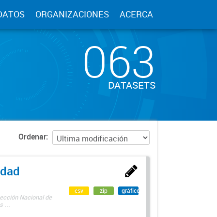
DATOS
ORGANIZACIONES
ACERCA
063
DATASETS
Ordenar
edad
csv
zip
gráfico
rección Nacional de
 ...