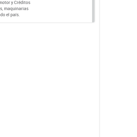
motor y Créditos
s, maquinarias
do el país.