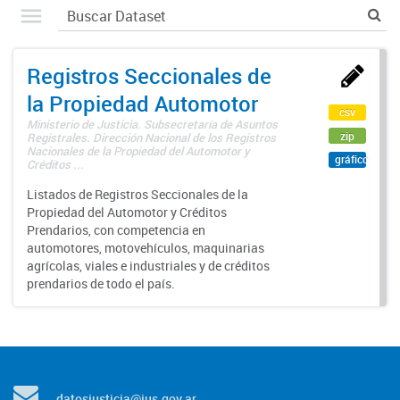
Registros Seccionales de
la Propiedad Automotor
csv
Ministerio de Justicia. Subsecretaría de Asuntos
zip
Registrales. Dirección Nacional de los Registros
Nacionales de la Propiedad del Automotor y
gráfico
Créditos ...
Listados de Registros Seccionales de la
Propiedad del Automotor y Créditos
Prendarios, con competencia en
automotores, motovehículos, maquinarias
agrícolas, viales e industriales y de créditos
prendarios de todo el país.
datosjusticia@jus.gov.ar