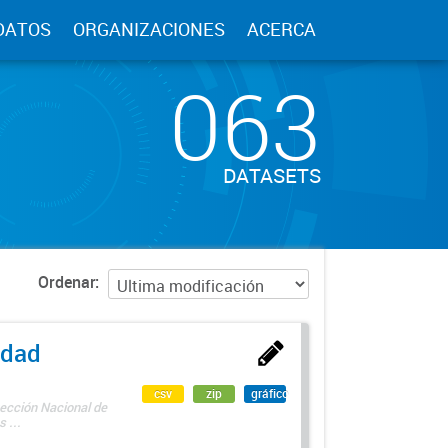
DATOS
ORGANIZACIONES
ACERCA
063
DATASETS
Ordenar
edad
csv
zip
gráfico
rección Nacional de
 ...