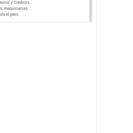
motor y Créditos
s, maquinarias
do el país.