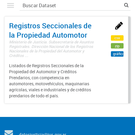
Registros Seccionales de
la Propiedad Automotor
csv
Ministerio de Justicia. Subsecretaría de Asuntos
zip
Registrales. Dirección Nacional de los Registros
Nacionales de la Propiedad del Automotor y
gráfico
Créditos ...
Listados de Registros Seccionales de la
Propiedad del Automotor y Créditos
Prendarios, con competencia en
automotores, motovehículos, maquinarias
agrícolas, viales e industriales y de créditos
prendarios de todo el país.
datosjusticia@jus.gov.ar