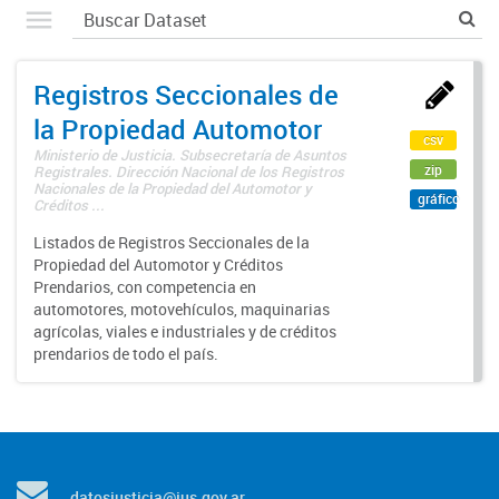
Registros Seccionales de
la Propiedad Automotor
csv
Ministerio de Justicia. Subsecretaría de Asuntos
zip
Registrales. Dirección Nacional de los Registros
Nacionales de la Propiedad del Automotor y
gráfico
Créditos ...
Listados de Registros Seccionales de la
Propiedad del Automotor y Créditos
Prendarios, con competencia en
automotores, motovehículos, maquinarias
agrícolas, viales e industriales y de créditos
prendarios de todo el país.
datosjusticia@jus.gov.ar