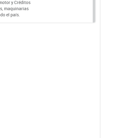
motor y Créditos
s, maquinarias
do el país.