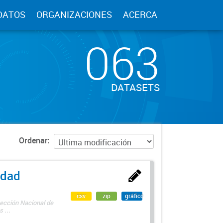
DATOS
ORGANIZACIONES
ACERCA
063
DATASETS
Ordenar
edad
csv
zip
gráfico
rección Nacional de
 ...