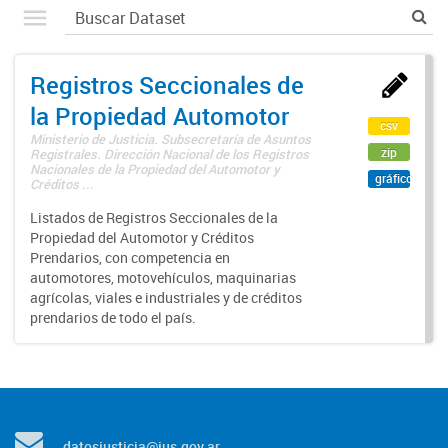
Registros Seccionales de
la Propiedad Automotor
csv
Ministerio de Justicia. Subsecretaría de Asuntos
zip
Registrales. Dirección Nacional de los Registros
Nacionales de la Propiedad del Automotor y
gráfico
Créditos ...
Listados de Registros Seccionales de la
Propiedad del Automotor y Créditos
Prendarios, con competencia en
automotores, motovehículos, maquinarias
agrícolas, viales e industriales y de créditos
prendarios de todo el país.
datosjusticia@jus.gov.ar