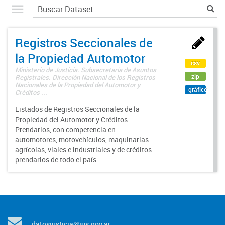
Registros Seccionales de
la Propiedad Automotor
csv
Ministerio de Justicia. Subsecretaría de Asuntos
zip
Registrales. Dirección Nacional de los Registros
Nacionales de la Propiedad del Automotor y
gráfico
Créditos ...
Listados de Registros Seccionales de la
Propiedad del Automotor y Créditos
Prendarios, con competencia en
automotores, motovehículos, maquinarias
agrícolas, viales e industriales y de créditos
prendarios de todo el país.
datosjusticia@jus.gov.ar