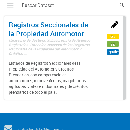
Registros Seccionales de
la Propiedad Automotor
csv
Ministerio de Justicia. Subsecretaría de Asuntos
zip
Registrales. Dirección Nacional de los Registros
Nacionales de la Propiedad del Automotor y
gráfico
Créditos ...
Listados de Registros Seccionales de la
Propiedad del Automotor y Créditos
Prendarios, con competencia en
automotores, motovehículos, maquinarias
agrícolas, viales e industriales y de créditos
prendarios de todo el país.
datosjusticia@jus.gov.ar