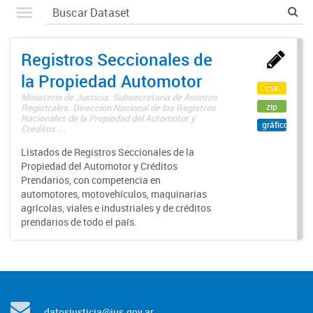
Registros Seccionales de
la Propiedad Automotor
csv
Ministerio de Justicia. Subsecretaría de Asuntos
zip
Registrales. Dirección Nacional de los Registros
Nacionales de la Propiedad del Automotor y
gráfico
Créditos ...
Listados de Registros Seccionales de la
Propiedad del Automotor y Créditos
Prendarios, con competencia en
automotores, motovehículos, maquinarias
agrícolas, viales e industriales y de créditos
prendarios de todo el país.
datosjusticia@jus.gov.ar