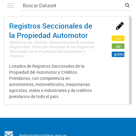
Registros Seccionales de
la Propiedad Automotor
csv
Ministerio de Justicia. Subsecretaría de Asuntos
zip
Registrales. Dirección Nacional de los Registros
Nacionales de la Propiedad del Automotor y
gráfico
Créditos ...
Listados de Registros Seccionales de la
Propiedad del Automotor y Créditos
Prendarios, con competencia en
automotores, motovehículos, maquinarias
agrícolas, viales e industriales y de créditos
prendarios de todo el país.
datosjusticia@jus.gov.ar