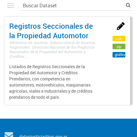
Registros Seccionales de
la Propiedad Automotor
csv
Ministerio de Justicia. Subsecretaría de Asuntos
zip
Registrales. Dirección Nacional de los Registros
Nacionales de la Propiedad del Automotor y
gráfico
Créditos ...
Listados de Registros Seccionales de la
Propiedad del Automotor y Créditos
Prendarios, con competencia en
automotores, motovehículos, maquinarias
agrícolas, viales e industriales y de créditos
prendarios de todo el país.
datosjusticia@jus.gov.ar