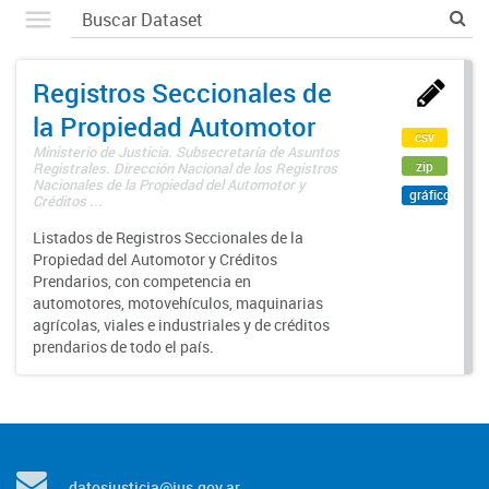
Registros Seccionales de
la Propiedad Automotor
csv
Ministerio de Justicia. Subsecretaría de Asuntos
zip
Registrales. Dirección Nacional de los Registros
Nacionales de la Propiedad del Automotor y
gráfico
Créditos ...
Listados de Registros Seccionales de la
Propiedad del Automotor y Créditos
Prendarios, con competencia en
automotores, motovehículos, maquinarias
agrícolas, viales e industriales y de créditos
prendarios de todo el país.
datosjusticia@jus.gov.ar