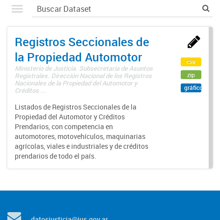
Registros Seccionales de
la Propiedad Automotor
csv
Ministerio de Justicia. Subsecretaría de Asuntos
zip
Registrales. Dirección Nacional de los Registros
Nacionales de la Propiedad del Automotor y
gráfico
Créditos ...
Listados de Registros Seccionales de la
Propiedad del Automotor y Créditos
Prendarios, con competencia en
automotores, motovehículos, maquinarias
agrícolas, viales e industriales y de créditos
prendarios de todo el país.
datosjusticia@jus.gov.ar