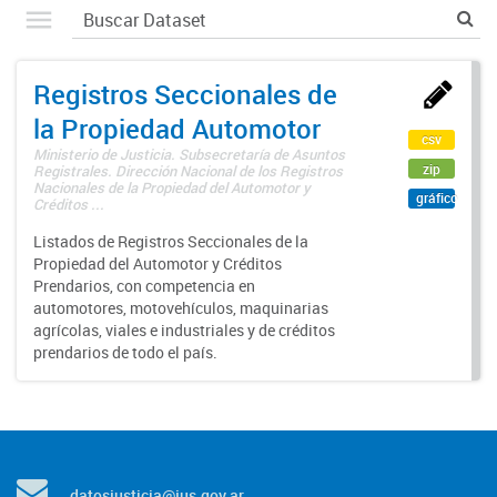
Registros Seccionales de
la Propiedad Automotor
csv
Ministerio de Justicia. Subsecretaría de Asuntos
zip
Registrales. Dirección Nacional de los Registros
Nacionales de la Propiedad del Automotor y
gráfico
Créditos ...
Listados de Registros Seccionales de la
Propiedad del Automotor y Créditos
Prendarios, con competencia en
automotores, motovehículos, maquinarias
agrícolas, viales e industriales y de créditos
prendarios de todo el país.
datosjusticia@jus.gov.ar