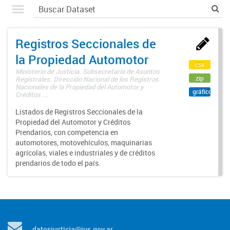
Registros Seccionales de
la Propiedad Automotor
csv
Ministerio de Justicia. Subsecretaría de Asuntos
zip
Registrales. Dirección Nacional de los Registros
Nacionales de la Propiedad del Automotor y
gráfico
Créditos ...
Listados de Registros Seccionales de la
Propiedad del Automotor y Créditos
Prendarios, con competencia en
automotores, motovehículos, maquinarias
agrícolas, viales e industriales y de créditos
prendarios de todo el país.
datosjusticia@jus.gov.ar