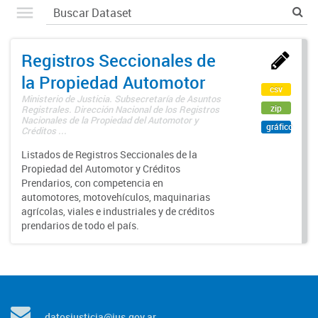
Registros Seccionales de
la Propiedad Automotor
csv
Ministerio de Justicia. Subsecretaría de Asuntos
zip
Registrales. Dirección Nacional de los Registros
Nacionales de la Propiedad del Automotor y
gráfico
Créditos ...
Listados de Registros Seccionales de la
Propiedad del Automotor y Créditos
Prendarios, con competencia en
automotores, motovehículos, maquinarias
agrícolas, viales e industriales y de créditos
prendarios de todo el país.
datosjusticia@jus.gov.ar