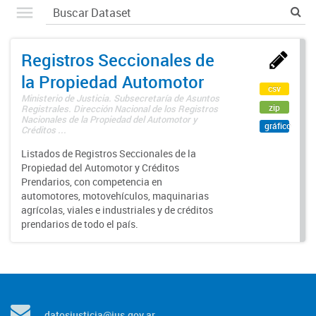
Registros Seccionales de
la Propiedad Automotor
csv
Ministerio de Justicia. Subsecretaría de Asuntos
zip
Registrales. Dirección Nacional de los Registros
Nacionales de la Propiedad del Automotor y
gráfico
Créditos ...
Listados de Registros Seccionales de la
Propiedad del Automotor y Créditos
Prendarios, con competencia en
automotores, motovehículos, maquinarias
agrícolas, viales e industriales y de créditos
prendarios de todo el país.
datosjusticia@jus.gov.ar