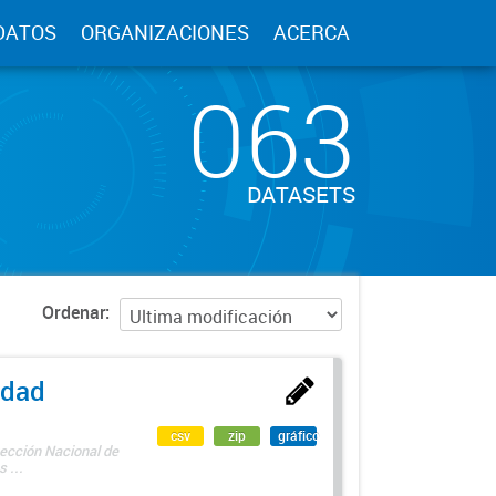
DATOS
ORGANIZACIONES
ACERCA
063
DATASETS
Ordenar
edad
csv
zip
gráfico
rección Nacional de
 ...