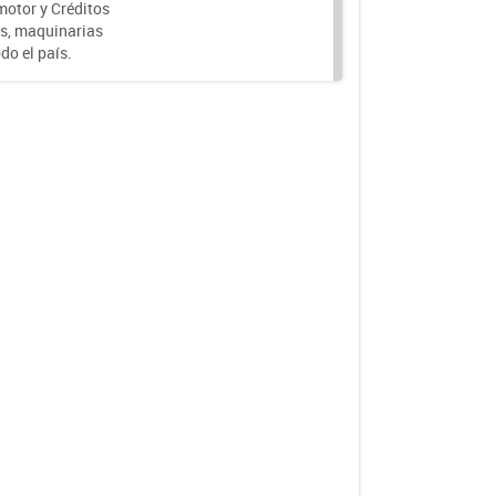
motor y Créditos
s, maquinarias
do el país.