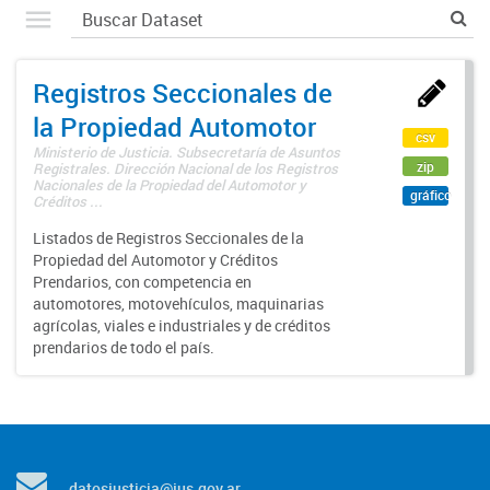
Registros Seccionales de
la Propiedad Automotor
csv
Ministerio de Justicia. Subsecretaría de Asuntos
zip
Registrales. Dirección Nacional de los Registros
Nacionales de la Propiedad del Automotor y
gráfico
Créditos ...
Listados de Registros Seccionales de la
Propiedad del Automotor y Créditos
Prendarios, con competencia en
automotores, motovehículos, maquinarias
agrícolas, viales e industriales y de créditos
prendarios de todo el país.
datosjusticia@jus.gov.ar