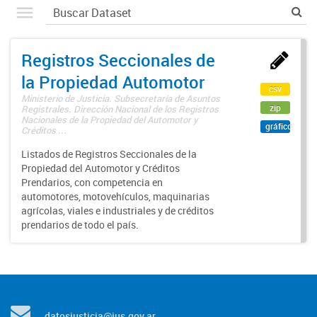
Registros Seccionales de
la Propiedad Automotor
csv
Ministerio de Justicia. Subsecretaría de Asuntos
zip
Registrales. Dirección Nacional de los Registros
Nacionales de la Propiedad del Automotor y
gráfico
Créditos ...
Listados de Registros Seccionales de la
Propiedad del Automotor y Créditos
Prendarios, con competencia en
automotores, motovehículos, maquinarias
agrícolas, viales e industriales y de créditos
prendarios de todo el país.
datosjusticia@jus.gov.ar