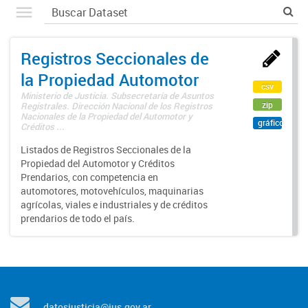
Registros Seccionales de
la Propiedad Automotor
csv
Ministerio de Justicia. Subsecretaría de Asuntos
zip
Registrales. Dirección Nacional de los Registros
Nacionales de la Propiedad del Automotor y
gráfico
Créditos ...
Listados de Registros Seccionales de la
Propiedad del Automotor y Créditos
Prendarios, con competencia en
automotores, motovehículos, maquinarias
agrícolas, viales e industriales y de créditos
prendarios de todo el país.
datosjusticia@jus.gov.ar