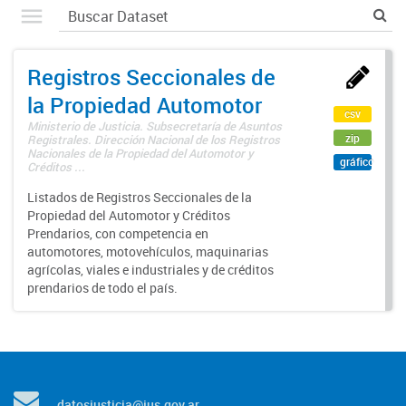
Registros Seccionales de
la Propiedad Automotor
csv
Ministerio de Justicia. Subsecretaría de Asuntos
zip
Registrales. Dirección Nacional de los Registros
Nacionales de la Propiedad del Automotor y
gráfico
Créditos ...
Listados de Registros Seccionales de la
Propiedad del Automotor y Créditos
Prendarios, con competencia en
automotores, motovehículos, maquinarias
agrícolas, viales e industriales y de créditos
prendarios de todo el país.
datosjusticia@jus.gov.ar