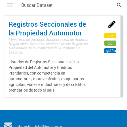
Registros Seccionales de
la Propiedad Automotor
csv
Ministerio de Justicia. Subsecretaría de Asuntos
zip
Registrales. Dirección Nacional de los Registros
Nacionales de la Propiedad del Automotor y
gráfico
Créditos ...
Listados de Registros Seccionales de la
Propiedad del Automotor y Créditos
Prendarios, con competencia en
automotores, motovehículos, maquinarias
agrícolas, viales e industriales y de créditos
prendarios de todo el país.
datosjusticia@jus.gov.ar