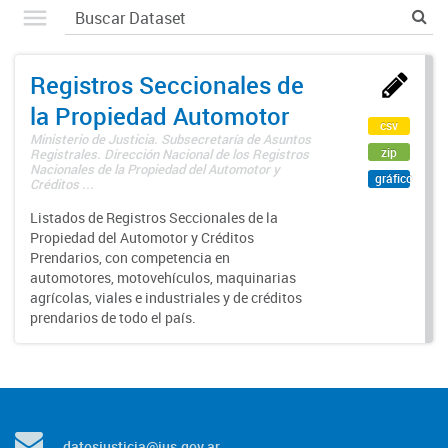
Registros Seccionales de
la Propiedad Automotor
csv
Ministerio de Justicia. Subsecretaría de Asuntos
zip
Registrales. Dirección Nacional de los Registros
Nacionales de la Propiedad del Automotor y
gráfico
Créditos ...
Listados de Registros Seccionales de la
Propiedad del Automotor y Créditos
Prendarios, con competencia en
automotores, motovehículos, maquinarias
agrícolas, viales e industriales y de créditos
prendarios de todo el país.
datosjusticia@jus.gov.ar