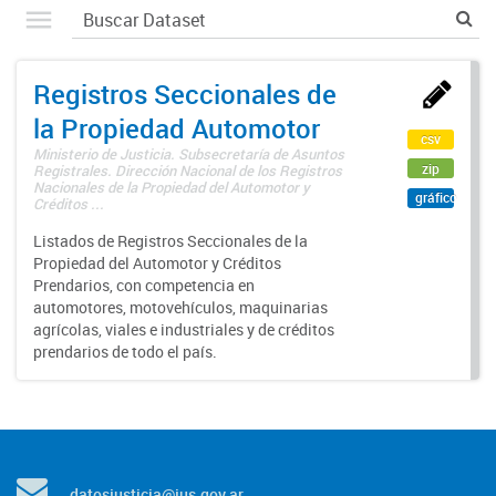
Registros Seccionales de
la Propiedad Automotor
csv
Ministerio de Justicia. Subsecretaría de Asuntos
zip
Registrales. Dirección Nacional de los Registros
Nacionales de la Propiedad del Automotor y
gráfico
Créditos ...
Listados de Registros Seccionales de la
Propiedad del Automotor y Créditos
Prendarios, con competencia en
automotores, motovehículos, maquinarias
agrícolas, viales e industriales y de créditos
prendarios de todo el país.
datosjusticia@jus.gov.ar