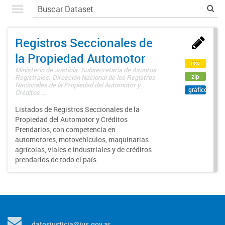
Registros Seccionales de
la Propiedad Automotor
csv
Ministerio de Justicia. Subsecretaría de Asuntos
zip
Registrales. Dirección Nacional de los Registros
Nacionales de la Propiedad del Automotor y
gráfico
Créditos ...
Listados de Registros Seccionales de la
Propiedad del Automotor y Créditos
Prendarios, con competencia en
automotores, motovehículos, maquinarias
agrícolas, viales e industriales y de créditos
prendarios de todo el país.
datosjusticia@jus.gov.ar