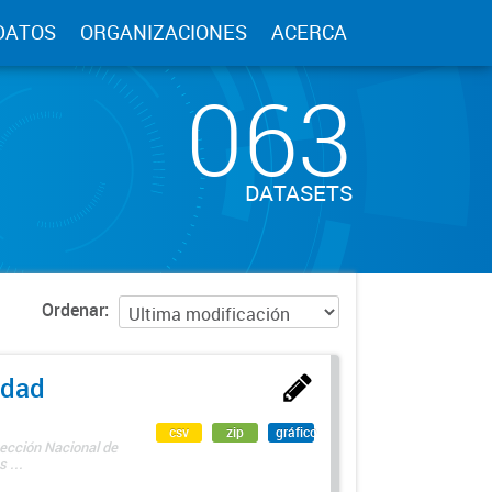
DATOS
ORGANIZACIONES
ACERCA
063
DATASETS
Ordenar
edad
csv
zip
gráfico
rección Nacional de
 ...