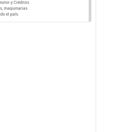
motor y Créditos
s, maquinarias
do el país.