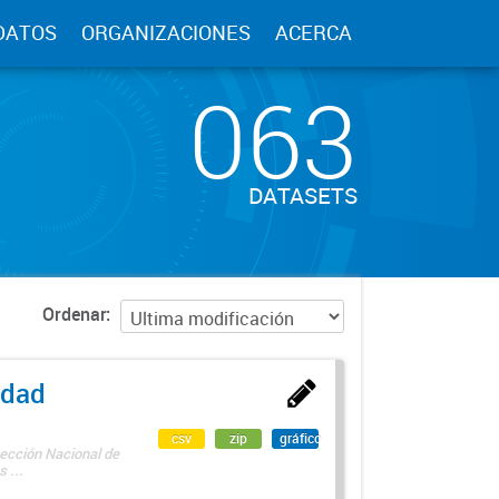
DATOS
ORGANIZACIONES
ACERCA
063
DATASETS
Ordenar
edad
csv
zip
gráfico
rección Nacional de
 ...