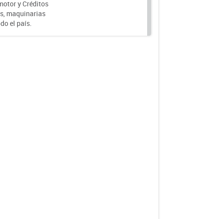
motor y Créditos
s, maquinarias
do el país.