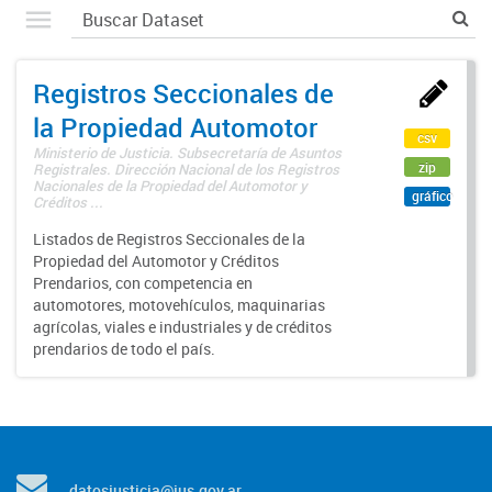
Registros Seccionales de
la Propiedad Automotor
csv
Ministerio de Justicia. Subsecretaría de Asuntos
zip
Registrales. Dirección Nacional de los Registros
Nacionales de la Propiedad del Automotor y
gráfico
Créditos ...
Listados de Registros Seccionales de la
Propiedad del Automotor y Créditos
Prendarios, con competencia en
automotores, motovehículos, maquinarias
agrícolas, viales e industriales y de créditos
prendarios de todo el país.
datosjusticia@jus.gov.ar