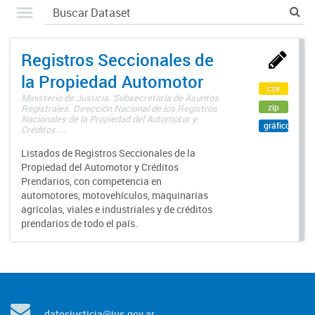
Registros Seccionales de
la Propiedad Automotor
csv
Ministerio de Justicia. Subsecretaría de Asuntos
zip
Registrales. Dirección Nacional de los Registros
Nacionales de la Propiedad del Automotor y
gráfico
Créditos ...
Listados de Registros Seccionales de la
Propiedad del Automotor y Créditos
Prendarios, con competencia en
automotores, motovehículos, maquinarias
agrícolas, viales e industriales y de créditos
prendarios de todo el país.
datosjusticia@jus.gov.ar