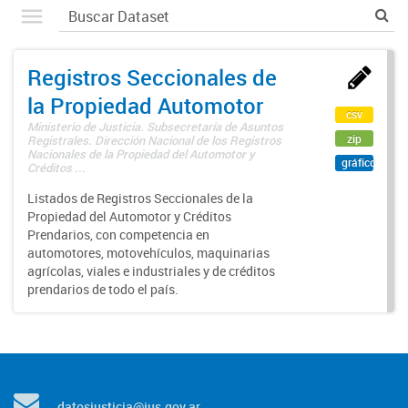
Registros Seccionales de
la Propiedad Automotor
csv
Ministerio de Justicia. Subsecretaría de Asuntos
zip
Registrales. Dirección Nacional de los Registros
Nacionales de la Propiedad del Automotor y
gráfico
Créditos ...
Listados de Registros Seccionales de la
Propiedad del Automotor y Créditos
Prendarios, con competencia en
automotores, motovehículos, maquinarias
agrícolas, viales e industriales y de créditos
prendarios de todo el país.
datosjusticia@jus.gov.ar