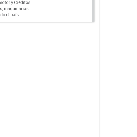
motor y Créditos
s, maquinarias
do el país.