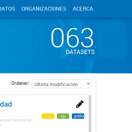
DATOS
ORGANIZACIONES
ACERCA
063
DATASETS
Ordenar
edad
csv
zip
gráfico
rección Nacional de
 ...