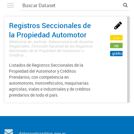
Registros Seccionales de
la Propiedad Automotor
csv
Ministerio de Justicia. Subsecretaría de Asuntos
zip
Registrales. Dirección Nacional de los Registros
Nacionales de la Propiedad del Automotor y
gráfico
Créditos ...
Listados de Registros Seccionales de la
Propiedad del Automotor y Créditos
Prendarios, con competencia en
automotores, motovehículos, maquinarias
agrícolas, viales e industriales y de créditos
prendarios de todo el país.
datosjusticia@jus.gov.ar