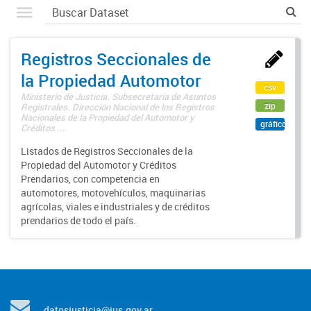
Registros Seccionales de
la Propiedad Automotor
csv
Ministerio de Justicia. Subsecretaría de Asuntos
zip
Registrales. Dirección Nacional de los Registros
Nacionales de la Propiedad del Automotor y
gráfico
Créditos ...
Listados de Registros Seccionales de la
Propiedad del Automotor y Créditos
Prendarios, con competencia en
automotores, motovehículos, maquinarias
agrícolas, viales e industriales y de créditos
prendarios de todo el país.
datosjusticia@jus.gov.ar