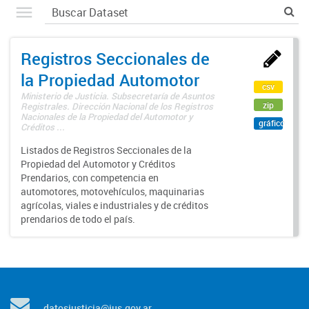
Registros Seccionales de
la Propiedad Automotor
csv
Ministerio de Justicia. Subsecretaría de Asuntos
zip
Registrales. Dirección Nacional de los Registros
Nacionales de la Propiedad del Automotor y
gráfico
Créditos ...
Listados de Registros Seccionales de la
Propiedad del Automotor y Créditos
Prendarios, con competencia en
automotores, motovehículos, maquinarias
agrícolas, viales e industriales y de créditos
prendarios de todo el país.
datosjusticia@jus.gov.ar