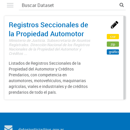
Registros Seccionales de
la Propiedad Automotor
csv
Ministerio de Justicia. Subsecretaría de Asuntos
zip
Registrales. Dirección Nacional de los Registros
Nacionales de la Propiedad del Automotor y
gráfico
Créditos ...
Listados de Registros Seccionales de la
Propiedad del Automotor y Créditos
Prendarios, con competencia en
automotores, motovehículos, maquinarias
agrícolas, viales e industriales y de créditos
prendarios de todo el país.
datosjusticia@jus.gov.ar