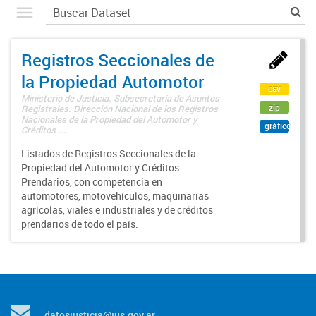
Registros Seccionales de
la Propiedad Automotor
csv
Ministerio de Justicia. Subsecretaría de Asuntos
zip
Registrales. Dirección Nacional de los Registros
Nacionales de la Propiedad del Automotor y
gráfico
Créditos ...
Listados de Registros Seccionales de la
Propiedad del Automotor y Créditos
Prendarios, con competencia en
automotores, motovehículos, maquinarias
agrícolas, viales e industriales y de créditos
prendarios de todo el país.
datosjusticia@jus.gov.ar