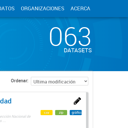
DATOS
ORGANIZACIONES
ACERCA
063
DATASETS
Ordenar
edad
csv
zip
gráfico
rección Nacional de
 ...