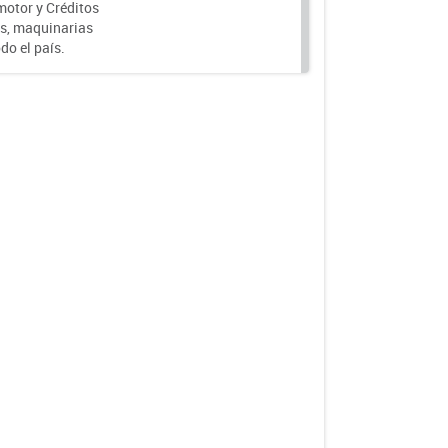
motor y Créditos
s, maquinarias
do el país.