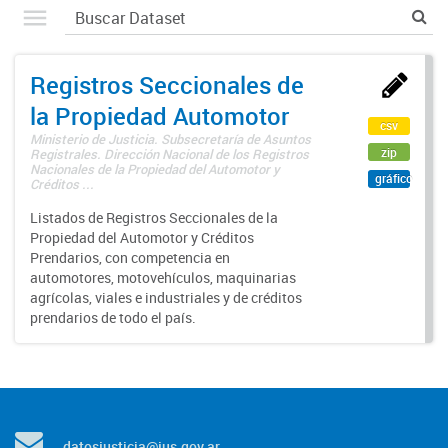
Registros Seccionales de
la Propiedad Automotor
csv
Ministerio de Justicia. Subsecretaría de Asuntos
zip
Registrales. Dirección Nacional de los Registros
Nacionales de la Propiedad del Automotor y
gráfico
Créditos ...
Listados de Registros Seccionales de la
Propiedad del Automotor y Créditos
Prendarios, con competencia en
automotores, motovehículos, maquinarias
agrícolas, viales e industriales y de créditos
prendarios de todo el país.
datosjusticia@jus.gov.ar