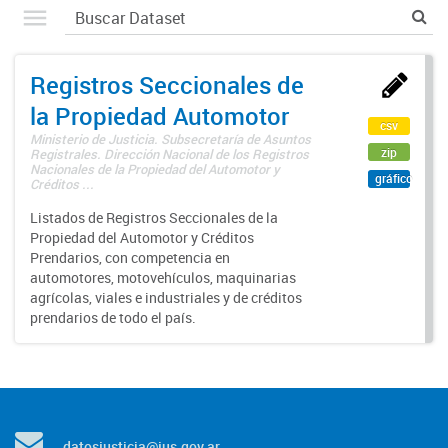
Registros Seccionales de
la Propiedad Automotor
csv
Ministerio de Justicia. Subsecretaría de Asuntos
zip
Registrales. Dirección Nacional de los Registros
Nacionales de la Propiedad del Automotor y
gráfico
Créditos ...
Listados de Registros Seccionales de la
Propiedad del Automotor y Créditos
Prendarios, con competencia en
automotores, motovehículos, maquinarias
agrícolas, viales e industriales y de créditos
prendarios de todo el país.
datosjusticia@jus.gov.ar