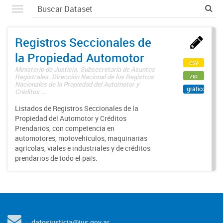
Registros Seccionales de
la Propiedad Automotor
csv
Ministerio de Justicia. Subsecretaría de Asuntos
zip
Registrales. Dirección Nacional de los Registros
Nacionales de la Propiedad del Automotor y
gráfico
Créditos ...
Listados de Registros Seccionales de la
Propiedad del Automotor y Créditos
Prendarios, con competencia en
automotores, motovehículos, maquinarias
agrícolas, viales e industriales y de créditos
prendarios de todo el país.
datosjusticia@jus.gov.ar