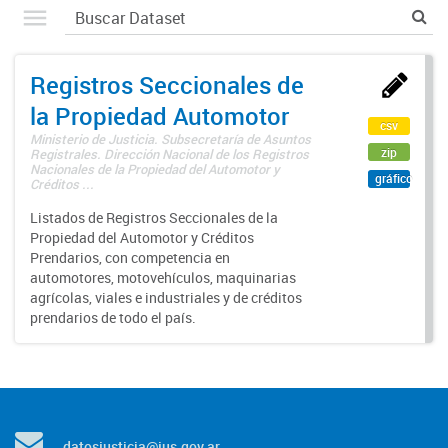
Registros Seccionales de
la Propiedad Automotor
csv
Ministerio de Justicia. Subsecretaría de Asuntos
zip
Registrales. Dirección Nacional de los Registros
Nacionales de la Propiedad del Automotor y
gráfico
Créditos ...
Listados de Registros Seccionales de la
Propiedad del Automotor y Créditos
Prendarios, con competencia en
automotores, motovehículos, maquinarias
agrícolas, viales e industriales y de créditos
prendarios de todo el país.
datosjusticia@jus.gov.ar